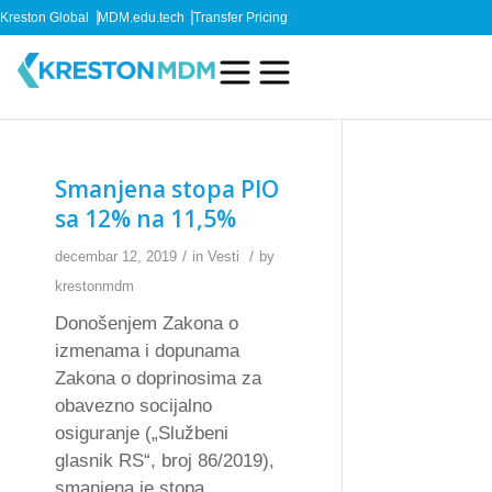
Kreston Global
MDM.edu.tech
Transfer Pricing
Smanjena stopa PIO
sa 12% na 11,5%
/
/
decembar 12, 2019
in
Vesti
by
krestonmdm
Donošenjem Zakona o
izmenama i dopunama
Zakona o doprinosima za
obavezno socijalno
osiguranje („Službeni
glasnik RS“, broj 86/2019),
smanjena je stopa