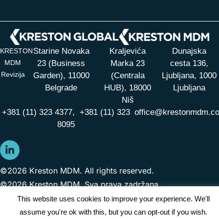
Starine Novaka
Kraljevića
Dunajska
KRESTON
MDM
23 (Business
Marka 23
cesta 136,
Revizija
Garden), 11000
(Centrala
Ljubljana, 1000
Belgrade
HUB),
18000
Ljubljana
Niš
+381 (11) 323 4377,
+381 (11) 323
office@krestonmdm.c
8095
©2026 Kreston MDM. All rights reserved.
©2026 Kreston MDM. Sva prava zadržana.
This website uses cookies to improve your experience. We'll
assume you're ok with this, but you can opt-out if you wish.