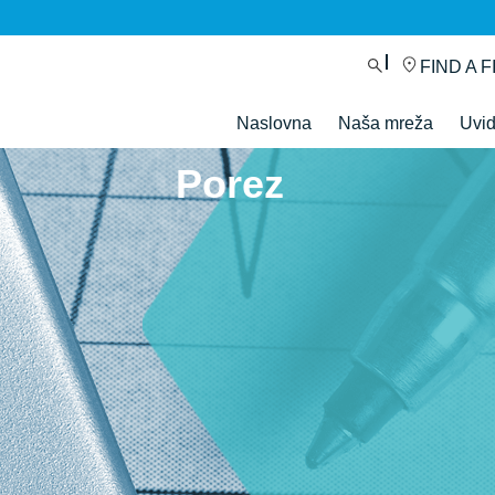
FIND A F
Naslovna
Naša mreža
Uvi
Porez