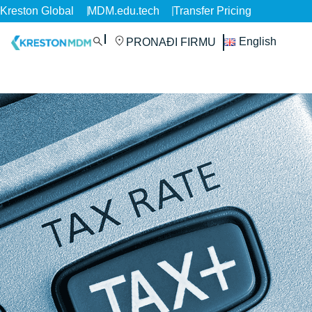
Kreston Global
MDM.edu.tech
Transfer Pricing
English
PRONAĐI FIRMU