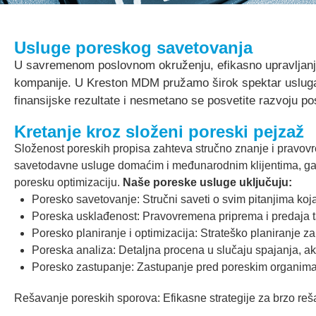
Usluge poreskog savetovanja
U savremenom poslovnom okruženju, efikasno upravljanj
kompanije. U Kreston MDM pružamo širok spektar usluga
finansijske rezultate i nesmetano se posvetite razvoju po
Kretanje kroz složeni poreski pejzaž
Složenost poreskih propisa zahteva stručno znanje i pravov
savetodavne usluge domaćim i međunarodnim klijentima, gar
poresku optimizaciju.
Naše poreske usluge uključuju:
Poresko savetovanje: Stručni saveti o svim pitanjima koj
Poreska usklađenost: Pravovremena priprema i predaja tač
Poresko planiranje i optimizacija: Strateško planiranje 
Poreska analiza: Detaljna procena u slučaju spajanja, akvi
Poresko zastupanje: Zastupanje pred poreskim organima 
Rešavanje poreskih sporova: Efikasne strategije za brzo re