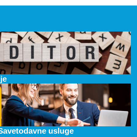
je
Savetodavne usluge