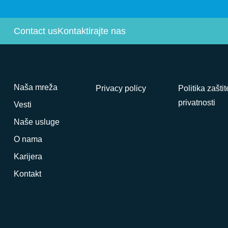
Contact us
Kontaktirajte nas
Naša mreža
Privacy policy
Politika zaštit
privatnosti
Vesti
Naše usluge
O nama
Karijera
Kontakt