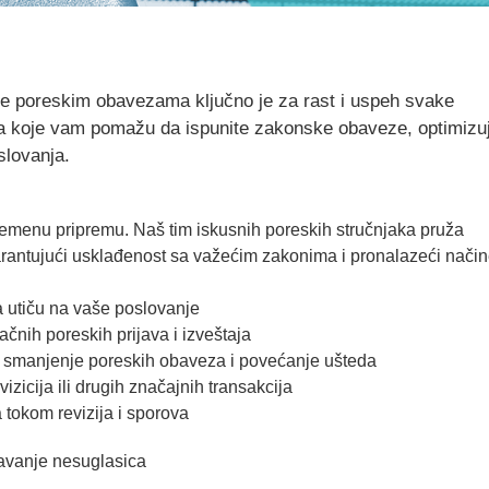
e poreskim obavezama ključno je za rast i uspeh svake
 koje vam pomažu da ispunite zakonske obaveze, optimizu
slovanja.
remenu pripremu. Naš tim iskusnih poreskih stručnjaka pruža
antujući usklađenost sa važećim zakonima i pronalazeći način
a utiču na vaše poslovanje
nih poreskih prijava i izveštaja
za smanjenje poreskih obaveza i povećanje ušteda
zicija ili drugih značajnih transakcija
tokom revizija i sporova
šavanje nesuglasica