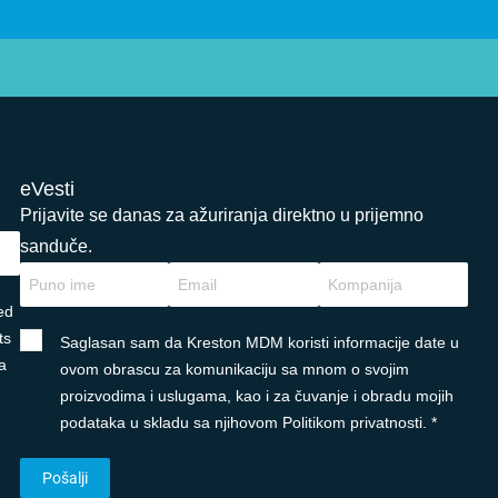
eVesti
Prijavite se danas za ažuriranja direktno u prijemno
sanduče.
ed
ts
Saglasan sam da Kreston MDM koristi informacije date u
a
ovom obrascu za komunikaciju sa mnom o svojim
proizvodima i uslugama, kao i za čuvanje i obradu mojih
podataka u skladu sa njihovom Politikom privatnosti. *