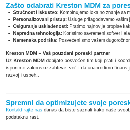
Zašto odabrati Kreston MDM za pore
Stručnost i iskustvo:
Kombinujemo lokalno znanje sa 
Personalizovani pristup:
Usluge prilagođavamo vašim j
Osiguranje usklađenosti:
Pratimo najnovije propise kak
Napredna tehnologija:
Koristimo savremeni softver i alat
Namenska podrška:
Posvećeni smo vašem dugoročnom r
Kreston MDM – Vaš pouzdani poreski partner
Uz
Kreston MDM
dobijate posvećen tim koji prati i koor
ispunimo zakonske zahteve, već i da unapredimo finansij
razvoj i uspeh..
Spremni da optimizujete svoje poresk
Kontaktirajte nas
danas da biste saznali kako naše sveo
podstaknu rast.