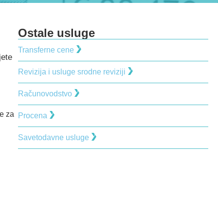
Ostale usluge
Transferne cene
jete
Revizija i usluge srodne reviziji
Računovodstvo
e za
Procena
Savetodavne usluge