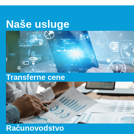
Naše usluge
Transferne cene
Računovodstvo