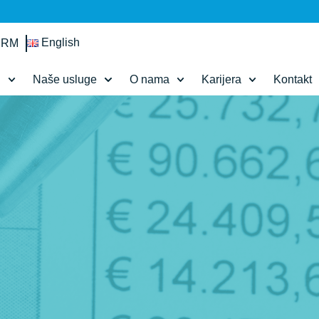
English
IRM
d
Naše usluge
O nama
Karijera
Kontakt