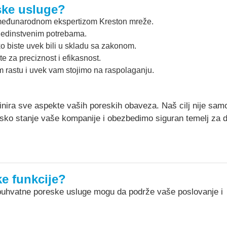
ske usluge?
međunarodnom ekspertizom Kreston mreže.
edinstvenim potrebama.
o biste uvek bili u skladu sa zakonom.
e za preciznost i efikasnost.
astu i uvek vam stojimo na raspolaganju.
dinira sve aspekte vaših poreskih obaveza. Naš cilj nije sam
sko stanje vaše kompanije i obezbedimo siguran temelj za da
e funkcije?
buhvatne poreske usluge mogu da podrže vaše poslovanje i