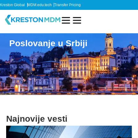
Kreston Global
MDM.edu.tech
Transfer Pricing
Poslovanje u Srbiji
Najnovije vesti