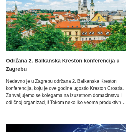
Održana 2. Balkanska Kreston konferencija u
Zagrebu
Nedavno je u Zagrebu održana 2. Balkanska Kreston
konferencija, koju je ove godine ugostio Kreston Croatia.
Zahvaljujemo se kolegama na izuzetnom domaćinstvu i
odličnoj organizaciji! Tokom nekoliko veoma produktivnih
i inspirativnih dana, učesnici su razmenili iskustva, ideje i
planove za dalju saradnju unutar regiona. Prošlogodišnji
sastanak pokrenuo je nove inicijative,