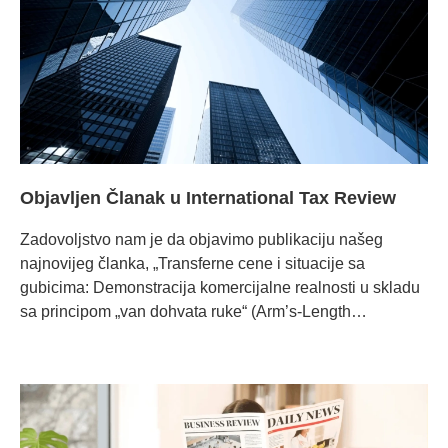
Objavljen Članak u International Tax Review
Zadovoljstvo nam je da objavimo publikaciju našeg
najnovijeg članka, „Transferne cene i situacije sa
gubicima: Demonstracija komercijalne realnosti u skladu
sa principom „van dohvata ruke“ (Arm’s-Length
Principle)“, u poreskom časopisu International Tax
Review (ITR). Članak istražuje temu koja nastavlja da
privlači veliku pažnju poreskih administracija širom sveta:
tretman trajnih gubitaka