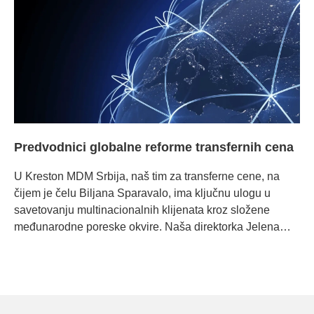
Predvodnici globalne reforme transfernih cena
U Kreston MDM Srbija, naš tim za transferne cene, na
čijem je čelu Biljana Sparavalo, ima ključnu ulogu u
savetovanju multinacionalnih klijenata kroz složene
međunarodne poreske okvire. Naša direktorka Jelena
Mihić Munjić nedavno je dala značajan doprinos
globalnoj diskusiji o revolucionarnom OECD okviru
Amount B za transferne cene. OECD-ov Konsolidovani