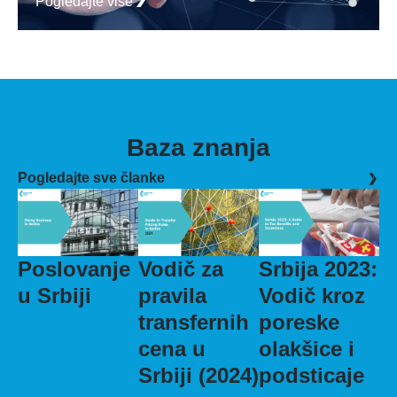
Pogledajte više
Baza znanja
Pogledajte sve članke
Poslovanje
Vodič za
Srbija 2023:
u Srbiji
pravila
Vodič kroz
transfernih
poreske
cena u
olakšice i
Srbiji (2024)
podsticaje