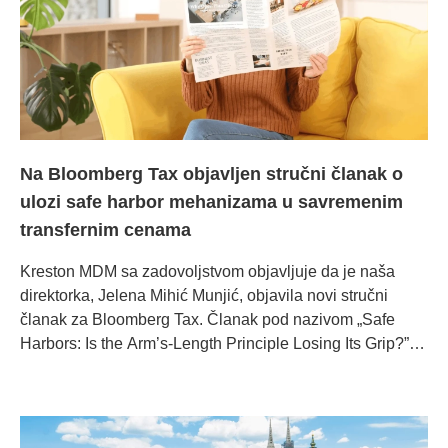
Na Bloomberg Tax objavljen stručni članak o
ulozi safe harbor mehanizama u savremenim
transfernim cenama
Kreston MDM sa zadovoljstvom objavljuje da je naša
direktorka, Jelena Mihić Munjić, objavila novi stručni
članak za Bloomberg Tax. Članak pod nazivom „Safe
Harbors: Is the Arm’s-Length Principle Losing Its Grip?”
bavi se rastućom upotrebom safe harbor mehanizama u
transfernim cenama i njihovim uticajem na dugogodišnje
pravilo pune konkurencije (arm’s-length