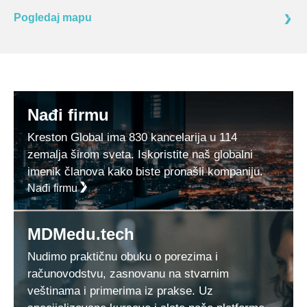
Pogledaj mapu
Nađi firmu
Kreston Global ima 830 kancelarija u 114
zemalja širom sveta. Iskoristite naš globalni
imenik članova kako biste pronašli kompaniju.
Nađi firmu
MDMedu.tech
Nudimo praktičnu obuku o porezima i
računovodstvu, zasnovanu na stvarnim
veštinama i primerima iz prakse. Uz