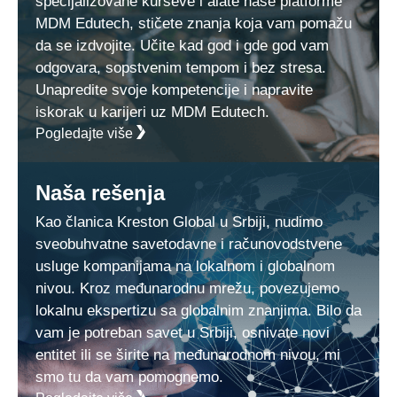
specijalizovane kurseve i alate naše platforme
MDM Edutech, stičete znanja koja vam pomažu
da se izdvojite. Učite kad god i gde god vam
odgovara, sopstvenim tempom i bez stresa.
Unapredite svoje kompetencije i napravite
iskorak u karijeri uz MDM Edutech.
Pogledajte više
Naša rešenja
Kao članica Kreston Global u Srbiji, nudimo
sveobuhvatne savetodavne i računovodstvene
usluge kompanijama na lokalnom i globalnom
nivou. Kroz međunarodnu mrežu, povezujemo
lokalnu ekspertizu sa globalnim znanjima. Bilo da
vam je potreban savet u Srbiji, osnivate novi
entitet ili se širite na međunarodnom nivou, mi
smo tu da vam pomognemo.