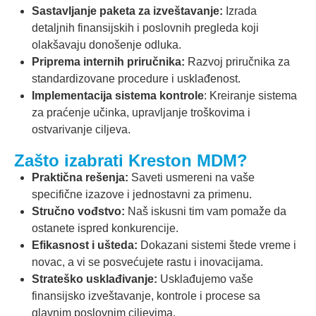
Sastavljanje paketa za izveštavanje:
Izrada
detaljnih finansijskih i poslovnih pregleda koji
olakšavaju donošenje odluka.
Priprema internih priručnika:
Razvoj priručnika za
standardizovane procedure i usklađenost.
Implementacija sistema kontrole
: Kreiranje sistema
za praćenje učinka, upravljanje troškovima i
ostvarivanje ciljeva.
Zašto izabrati Kreston MDM?
Praktična rešenja:
Saveti usmereni na vaše
specifične izazove i jednostavni za primenu.
Stručno vođstvo:
Naš iskusni tim vam pomaže da
ostanete ispred konkurencije.
Efikasnost i ušteda:
Dokazani sistemi štede vreme i
novac, a vi se posvećujete rastu i inovacijama.
Strateško usklađivanje:
Usklađujemo vaše
finansijsko izveštavanje, kontrole i procese sa
glavnim poslovnim ciljevima.