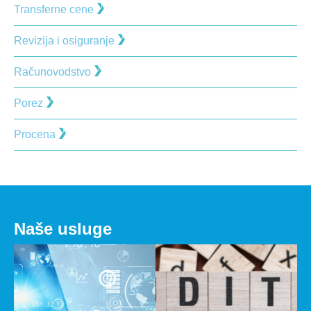
Transferne cene
Revizija i osiguranje
Računovodstvo
Porez
Procena
Naše usluge