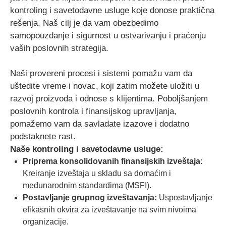
kontroling i savetodavne usluge koje donose praktična
rešenja. Naš cilj je da vam obezbedimo
samopouzdanje i sigurnost u ostvarivanju i praćenju
vaših poslovnih strategija.
Naši provereni procesi i sistemi pomažu vam da
uštedite vreme i novac, koji zatim možete uložiti u
razvoj proizvoda i odnose s klijentima. Poboljšanjem
poslovnih kontrola i finansijskog upravljanja,
pomažemo vam da savladate izazove i dodatno
podstaknete rast.
Naše kontroling i savetodavne usluge:
Priprema konsolidovanih finansijskih izveštaja:
Kreiranje izveštaja u skladu sa domaćim i
međunarodnim standardima (MSFI).
Postavljanje grupnog izveštavanja:
Uspostavljanje
efikasnih okvira za izveštavanje na svim nivoima
organizacije.