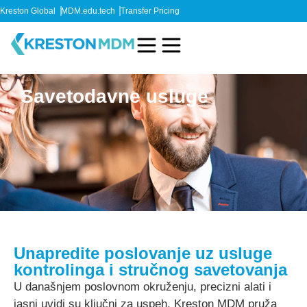
Kreston Global
MDM.edu.tech
Transfer Pricing
Savetodavne usluge
Unapredite poslovanje uz usluge
kontrolinga i stručnog savetovanja
U današnjem poslovnom okruženju, precizni alati i
jasni uvidi su ključni za uspeh. Kreston MDM pruža