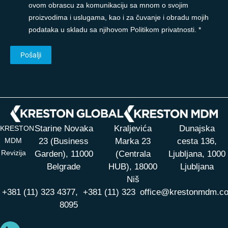
ovom obrascu za komunikaciju sa mnom o svojim
proizvodima i uslugama, kao i za čuvanje i obradu mojih
podataka u skladu sa njihovom Politikom privatnosti. *
Starine Novaka
Kraljevića
Dunajska
KRESTON
MDM
23 (Business
Marka 23
cesta 136,
Revizija
Garden), 11000
(Centrala
Ljubljana, 1000
Belgrade
HUB),
18000
Ljubljana
Niš
+381 (11) 323 4377,
+381 (11) 323
office@krestonmdm.c
8095