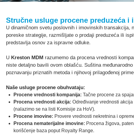
Stručne usluge procene preduzeća i 
U dinamičnom svetu poslovnih i imovinskih transakcija, n
poreske strategije, razmišljate o prodaji preduzeća ili i
predstavlja osnov za ispravne odluke.
U
Kreston MDM
razumemo da procena vrednosti kompanij
niste detaljno bavili ovom oblašću. Suština međunarodno
poznavanju priznatih metoda i njihovoj prilagođenoj prim
Naše usluge procene obuhvataju:
Procene vrednosti kompanija:
Tačne procene za spajanja,
Procena vrednosti akcija:
Određivanje vrednosti akcija
(nalazimo se na listi Komisije za HoV).
Procene imovine:
Provere vrednosti nekretnina i opreme
Procena nematerijalne imovine:
Procena žigova, patenat
korišćenje baza poput Royalty Range.