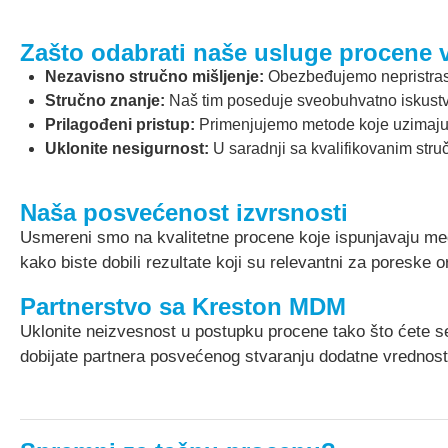
Zašto odabrati naše usluge procene 
Nezavisno stručno mišljenje:
Obezbeđujemo nepristrasn
Stručno znanje:
Naš tim poseduje sveobuhvatno iskustvo
Prilagođeni pristup:
Primenjujemo metode koje uzimaju u
Uklonite nesigurnost:
U saradnji sa kvalifikovanim stru
Naša posvećenost izvrsnosti
Usmereni smo na kvalitetne procene koje ispunjavaju me
kako biste dobili rezultate koji su relevantni za poreske or
Partnerstvo sa Kreston MDM
Uklonite neizvesnost u postupku procene tako što ćete se
dobijate partnera posvećenog stvaranju dodatne vrednosti