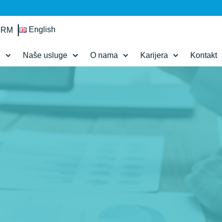
English
IRM
d
Naše usluge
O nama
Karijera
Kontakt