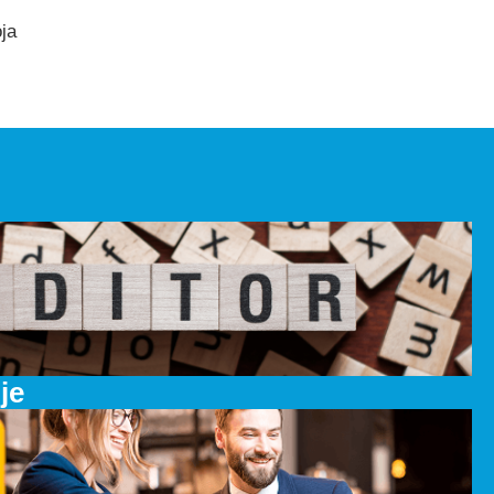
ja
je