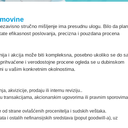
imovine
ezavisno stručno mišljenje ima presudnu ulogu. Bilo da plan
spitate efikasnost poslovanja, precizna i pouzdana procena
a i akcija može biti kompleksna, posebno ukoliko se do s
 prihvaćene i verodostojne procene ogleda se u dubinskom
eni u vašim konkretnim okolnostima.
 akvizicije, prodaju ili internu reviziju..
 u transakcijama, akcionarskim ugovorima ili pravnim sporovima
 od strane ovlašćenih procenitelja i sudskih veštaka.
a i ostalih nefinansijskih sredstava (poput goodwill-a), uz