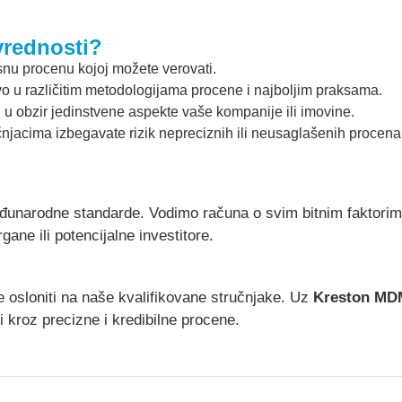
vrednosti?
u procenu kojoj možete verovati.
 u različitim metodologijama procene i najboljim praksama.
 obzir jedinstvene aspekte vaše kompanije ili imovine.
čnjacima izbegavate rizik nepreciznih ili neusaglašenih procena
đunarodne standarde. Vodimo računa o svim bitnim faktorim
gane ili potencijalne investitore.
 osloniti na naše kvalifikovane stručnjake. Uz
Kreston MD
 kroz precizne i kredibilne procene.