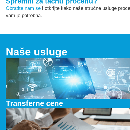
Spremni za tačnu procenu?
Obratite nam se
i otkrijte kako naše stručne usluge proc
vam je potrebna.
Naše usluge
Transferne cene