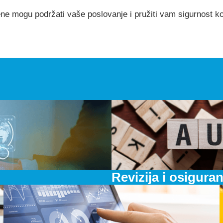
ene mogu podržati vaše poslovanje i pružiti vam sigurnost ko
Revizija i osiguran