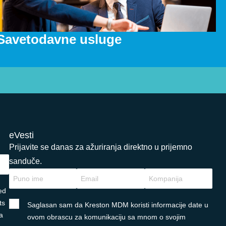
Savetodavne usluge
eVesti
Prijavite se danas za ažuriranja direktno u prijemno
sanduče.
ed
ts
Saglasan sam da Kreston MDM koristi informacije date u
a
ovom obrascu za komunikaciju sa mnom o svojim