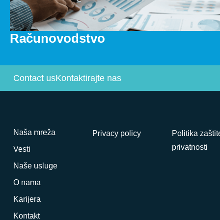
Računovodstvo
Contact us
Kontaktirajte nas
Naša mreža
Privacy policy
Politika zaštit
privatnosti
Vesti
Naše usluge
O nama
Karijera
Kontakt