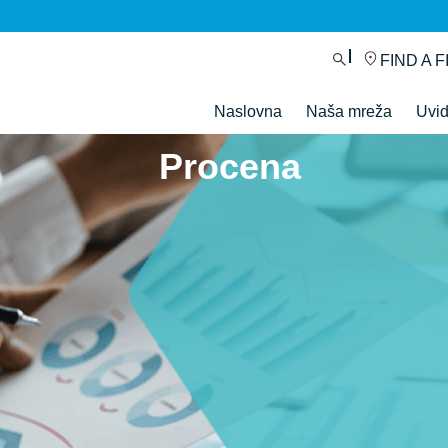
FIND A F
Naslovna
Naša mreža
Uvi
Procena