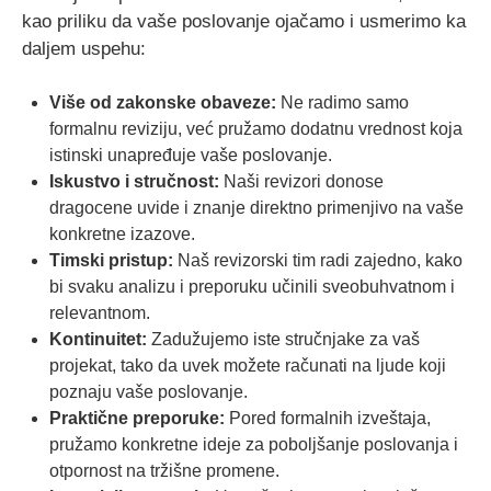
kao priliku da vaše poslovanje ojačamo i usmerimo ka
daljem uspehu:
Više od zakonske obaveze:
Ne radimo samo
formalnu reviziju, već pružamo dodatnu vrednost koja
istinski unapređuje vaše poslovanje.
Iskustvo i stručnost:
Naši revizori donose
dragocene uvide i znanje direktno primenjivo na vaše
konkretne izazove.
Timski pristup:
Naš revizorski tim radi zajedno, kako
bi svaku analizu i preporuku učinili sveobuhvatnom i
relevantnom.
Kontinuitet:
Zadužujemo iste stručnjake za vaš
projekat, tako da uvek možete računati na ljude koji
poznaju vaše poslovanje.
Praktične preporuke:
Pored formalnih izveštaja,
pružamo konkretne ideje za poboljšanje poslovanja i
otpornost na tržišne promene.