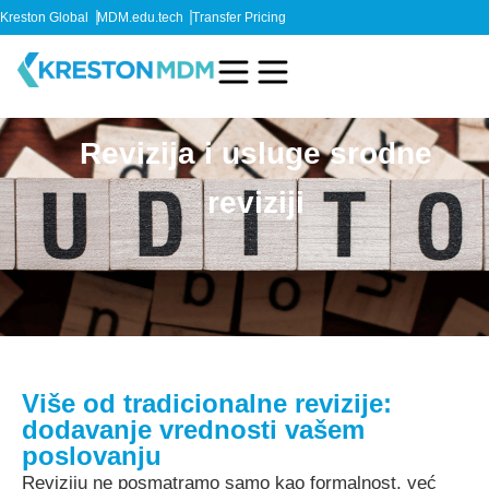
Kreston Global
MDM.edu.tech
Transfer Pricing
Revizija i usluge srodne
reviziji
Više od tradicionalne revizije:
dodavanje vrednosti vašem
poslovanju
Reviziju ne posmatramo samo kao formalnost, već