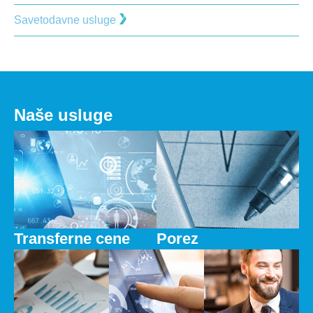
Savetodavne usluge
Naše usluge
Transferne cene
Porez