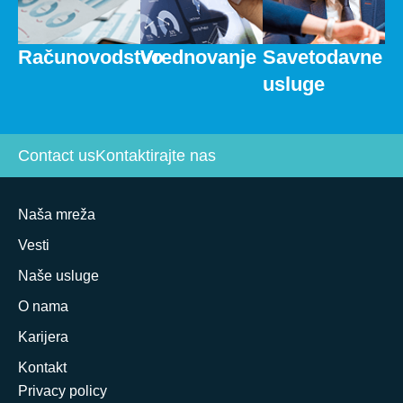
Računovodstvo
Vrednovanje
Savetodavne
usluge
Contact us
Kontaktirajte nas
Naša mreža
Vesti
Naše usluge
O nama
Karijera
Kontakt
Privacy policy