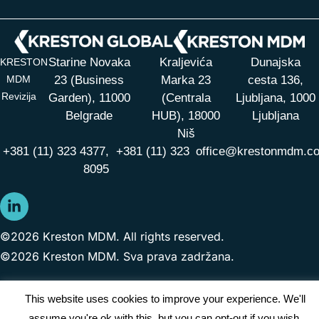
Starine Novaka
Kraljevića
Dunajska
KRESTON
MDM
23 (Business
Marka 23
cesta 136,
Revizija
Garden), 11000
(Centrala
Ljubljana, 1000
Belgrade
HUB),
18000
Ljubljana
Niš
+381 (11) 323 4377,
+381 (11) 323
office@krestonmdm.c
8095
©2026 Kreston MDM. All rights reserved.
©2026 Kreston MDM. Sva prava zadržana.
This website uses cookies to improve your experience. We'll
assume you're ok with this, but you can opt-out if you wish.