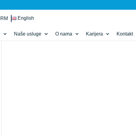
English
IRM
d
Naše usluge
O nama
Karijera
Kontakt