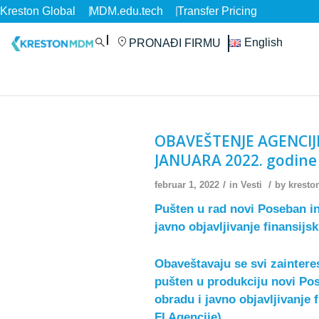
Kreston Global
MDM.edu.tech
Transfer Pricing
English
PRONAĐI FIRMU
OBAVEŠTENJE AGENCIJE
JANUARA 2022. godine
/
/
februar 1, 2022
in
Vesti
by
krest
Pušten u rad novi Poseban in
javno objavljivanje finansijsk
Obaveštavaju se svi zainteres
pušten u produkciju novi Pos
obradu i javno objavljivanje
FI Agencije)
.