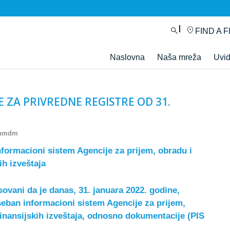
FIND A F
Naslovna
Naša mreža
Uvi
 ZA PRIVREDNE REGISTRE OD 31.
onmdm
formacioni sistem Agencije za prijem, obradu i
ih izveštaja
ovani da je danas, 31. januara 2022. godine,
eban informacioni sistem Agencije za prijem,
 finansijskih izveštaja, odnosno dokumentacije
(PIS