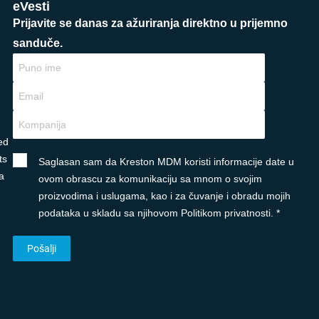
eVesti
Prijavite se danas za ažuriranja direktno u prijemno
sanduče.
ed
ts
Saglasan sam da Kreston MDM koristi informacije date u
a
ovom obrascu za komunikaciju sa mnom o svojim
proizvodima i uslugama, kao i za čuvanje i obradu mojih
podataka u skladu sa njihovom Politikom privatnosti. *