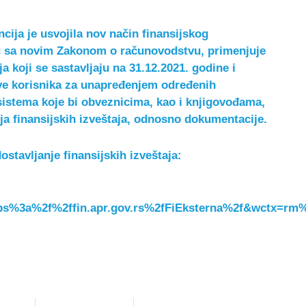
cija je usvojila nov način finansijskog
adu sa novim Zakonom o računovodstvu, primenjuje
a koji se sastavljaju na 31.12.2021. godine i
eve korisnika za unapređenjem određenih
sistema koje bi obveznicima, kao i knjigovođama,
ja finansijskih izveštaja, odnosno dokumentacije.
dostavljanje finansijskih izveštaja:
ps%3a%2f%2ffin.apr.gov.rs%2fFiEksterna%2f&wctx=r