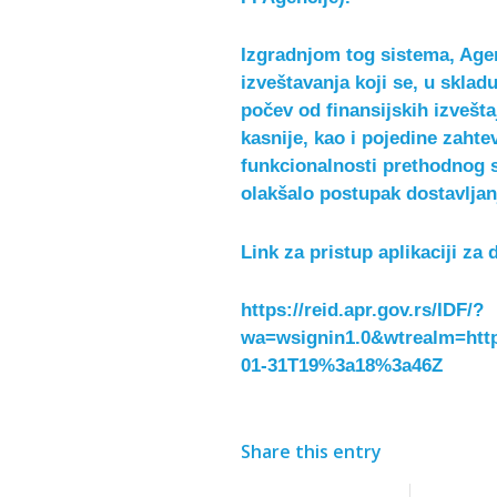
Izgradnjom tog sistema, Agen
izveštavanja koji se, u skl
počev od finansijskih izveštaj
kasnije, kao i pojedine zaht
funkcionalnosti prethodnog 
olakšalo postupak dostavljan
Link za pristup aplikaciji za 
https://reid.apr.gov.rs/IDF/?
wa=wsignin1.0&wtrealm=htt
01-31T19%3a18%3a46Z
Share this entry