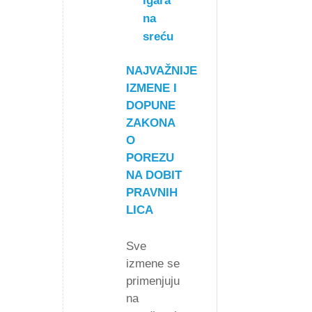
igara
na
sreću
NAJVAŽNIJE
IZMENE I
DOPUNE
ZAKONA
O
POREZU
NA DOBIT
PRAVNIH
LICA
Sve
izmene se
primenjuju
na