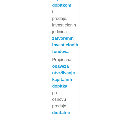
dobitkom
i
prodaje,
investicionih
jedinica
zatvorenih
investicionih
fondova
Propisana
obaveza
utvrđivanja
kapitalnih
dobitka
po
osnovu
prodaje
digitalne