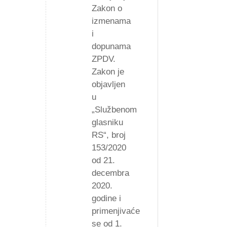
Zakon o
izmenama
i
dopunama
ZPDV.
Zakon je
objavljen
u
„Službenom
glasniku
RS“, broj
153/2020
od 21.
decembra
2020.
godine i
primenjivaće
se od 1.