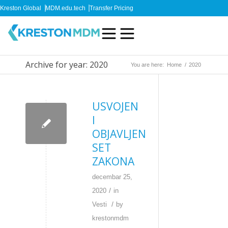
Kreston Global
MDM.edu.tech
Transfer Pricing
Archive for year: 2020
You are here:
Home
/
2020
USVOJEN
I
OBJAVLJEN
SET
ZAKONA
decembar 25,
/
2020
in
/
Vesti
by
krestonmdm