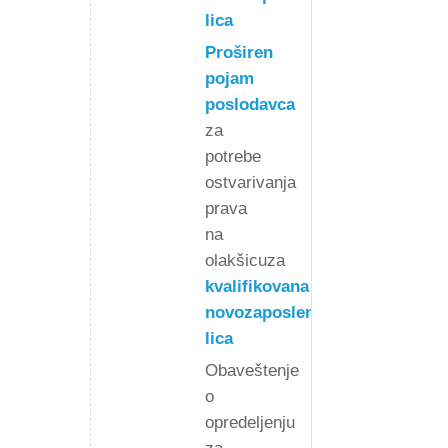
lica
Proširen
pojam
poslodavca
za
potrebe
ostvarivanja
prava
na
olakšicuza
kvalifikovana
novozaposlena
lica
Obaveštenje
o
opredeljenju