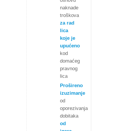
osnovu
naknade
troškova
za rad
lica
koje je
upućeno
kod
domaćeg
pravnog
lica
Prošireno
izuzimanje
od
oporezivanja
dobitaka
od