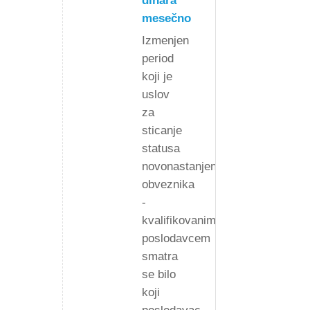
dinara
mesečno
Izmenjen
period
koji je
uslov
za
sticanje
statusa
novonastanjenog
obveznika
-
kvalifikovanim
poslodavcem
smatra
se bilo
koji