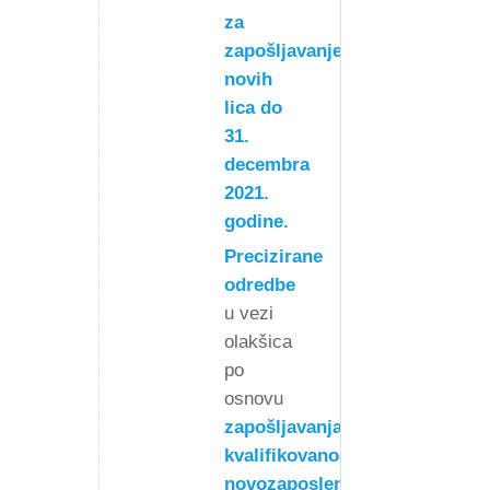
za
zapošljavanje
novih
lica do
31.
decembra
2021.
godine.
Precizirane
odredbe
u vezi
olakšica
po
osnovu
zapošljavanja
kvalifikovanog
novozaposlenog