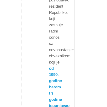
poslodavac
rezident
Republike,
koji
zasnuje
radni
odnos
sa
novonastanjenim
obveznikom
koji je
od
1990.
godine
barem
tri
godine
ispunjavao