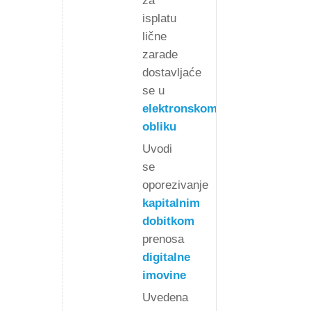
za
isplatu
lične
zarade
dostavljaće
se u
elektronskom
obliku
Uvodi
se
oporezivanje
kapitalnim
dobitkom
prenosa
digitalne
imovine
Uvedena