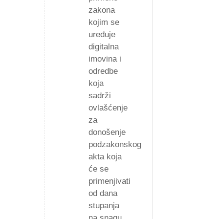
zakona
kojim se
uređuje
digitalna
imovina i
odredbe
koja
sadrži
ovlašćenje
za
donošenje
podzakonskog
akta koja
će se
primenjivati
od dana
stupanja
na snagu