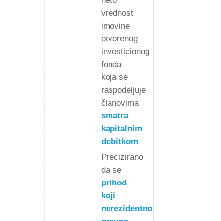
neto
vrednost
imovine
otvorenog
investicionog
fonda
koja se
raspodeljuje
članovima
smatra
kapitalnim
dobitkom
Precizirano
da se
prihod
koji
nerezidentno