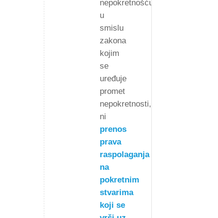
nepokretnošću
u
smislu
zakona
kojim
se
uređuje
promet
nepokretnosti,
ni
prenos
prava
raspolaganja
na
pokretnim
stvarima
koji se
vrši uz