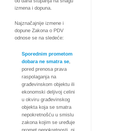
od dana stupanja na snagu
izmena i dopuna.
Najznačajnije izmene i
dopune Zakona o PDV
odnose se na sledeće:
Sporednim prometom
dobara ne smatra se
,
pored prenosa prava
raspolaganja na
građevinskom objektu ili
ekonomski deljivoj celini
u okviru građevinskog
objekta koja se smatra
nepokretnošću u smislu
zakona kojim se uređuje
promet nepokretnosti, ni