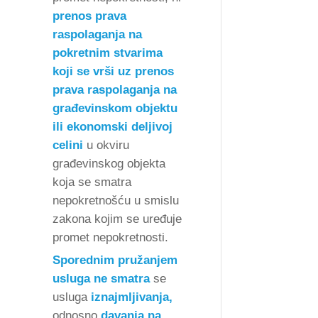
prenos prava
raspolaganja na
pokretnim stvarima
koji se vrši uz prenos
prava raspolaganja na
građevinskom objektu
ili ekonomski deljivoj
celini
u okviru
građevinskog objekta
koja se smatra
nepokretnošću u smislu
zakona kojim se uređuje
promet nepokretnosti.
Sporednim pružanjem
usluga ne smatra
se
usluga
iznajmljivanja,
odnosno
davanja na