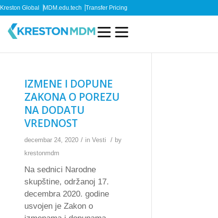
Kreston Global
MDM.edu.tech
Transfer Pricing
IZMENE I DOPUNE
ZAKONA O POREZU
NA DODATU
VREDNOST
/
/
decembar 24, 2020
in
Vesti
by
krestonmdm
Na sednici Narodne
skupštine, održanoj 17.
decembra 2020. godine
usvojen je Zakon o