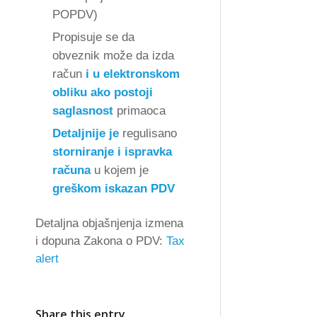
POPDV)
Propisuje se da
obveznik može da izda
račun
i u elektronskom
obliku ako postoji
saglasnost
primaoca
Detaljnije je
regulisano
storniranje i ispravka
računa
u kojem je
greškom iskazan PDV
Detaljna objašnjenja izmena
i dopuna Zakona o PDV:
Tax
alert
Share this entry