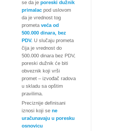
se da je
poreski dužnik
primalac
pod uslovom
da je vrednost tog
prometa
veća od
500.000 dinara, bez
PDV.
U slučaju prometa
čija je vrednost do
500.000 dinara bez PDV,
poreski dužnik će biti
obveznik koji vrši
promet – izvođač radova
u skladu sa opštim
pravilima.
Preciznije definisani
iznosi koji se
ne
uračunavaju u poresku
osnovicu