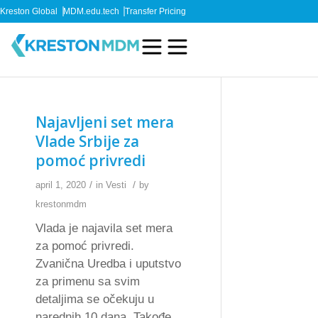
Kreston Global
MDM.edu.tech
Transfer Pricing
Najavljeni set mera
Vlade Srbije za
pomoć privredi
/
/
april 1, 2020
in
Vesti
by
krestonmdm
Vlada je najavila set mera
za pomoć privredi.
Zvanična Uredba i uputstvo
za primenu sa svim
detaljima se očekuju u
narednih 10 dana. Takođe,