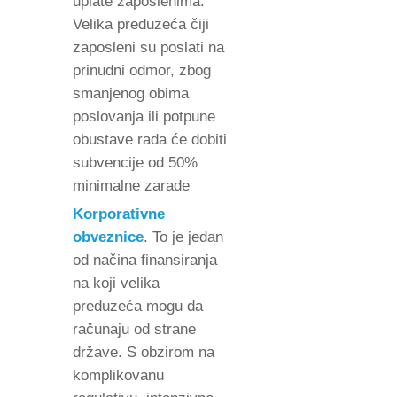
uplate zaposlenima.
Velika preduzeća čiji
zaposleni su poslati na
prinudni odmor, zbog
smanjenog obima
poslovanja ili potpune
obustave rada će dobiti
subvencije od 50%
minimalne zarade
Korporativne
obveznice
. To je jedan
od načina finansiranja
na koji velika
preduzeća mogu da
računaju od strane
države. S obzirom na
komplikovanu