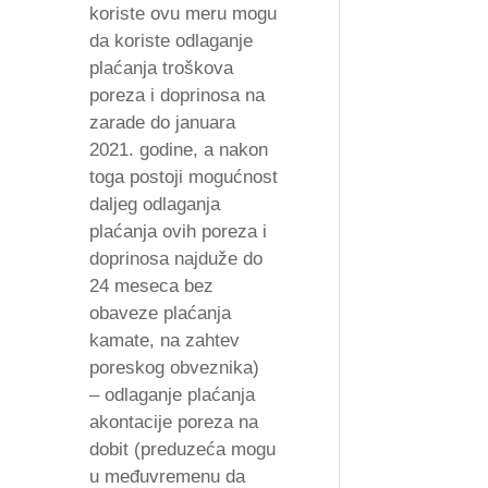
koriste ovu meru mogu
da koriste odlaganje
plaćanja troškova
poreza i doprinosa na
zarade do januara
2021. godine, a nakon
toga postoji mogućnost
daljeg odlaganja
plaćanja ovih poreza i
doprinosa najduže do
24 meseca bez
obaveze plaćanja
kamate, na zahtev
poreskog obveznika)
– odlaganje plaćanja
akontacije poreza na
dobit (preduzeća mogu
u međuvremenu da