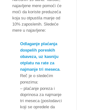
najavljene mere pomoći će
moći da koriste preduzeća
koja su otpustila manje od
10% zaposlenih. Sledeće
mere u najavljene:
Odlaganje plaćanja
dospelih poreskih
obaveza, uz kasniju
otplatu na rate za
najmanje tri meseca
.
Reč je o sledećim
porezima:
– plaćanje poreza i
doprinosa za najmanje
tri meseca (poslodavci
koji se opredele da