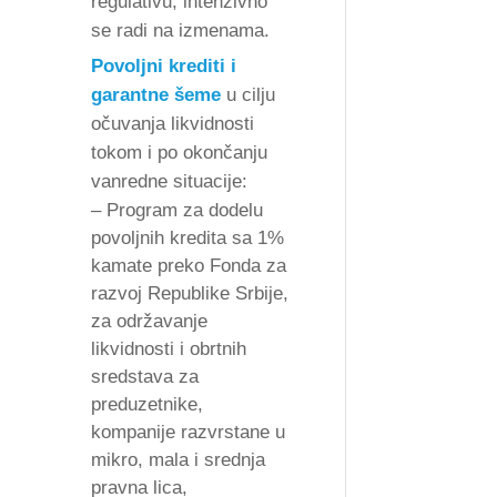
regulativu, intenzivno
se radi na izmenama.
Povoljni krediti i
garantne šeme
u cilju
očuvanja likvidnosti
tokom i po okončanju
vanredne situacije:
– Program za dodelu
povoljnih kredita sa 1%
kamate preko Fonda za
razvoj Republike Srbije,
za održavanje
likvidnosti i obrtnih
sredstava za
preduzetnike,
kompanije razvrstane u
mikro, mala i srednja
pravna lica,