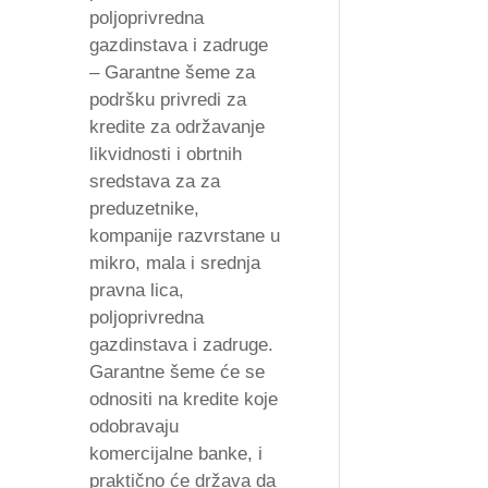
poljoprivredna
gazdinstava i zadruge
– Garantne šeme za
podršku privredi za
kredite za održavanje
likvidnosti i obrtnih
sredstava za za
preduzetnike,
kompanije razvrstane u
mikro, mala i srednja
pravna lica,
poljoprivredna
gazdinstava i zadruge.
Garantne šeme će se
odnositi na kredite koje
odobravaju
komercijalne banke, i
praktično će država da