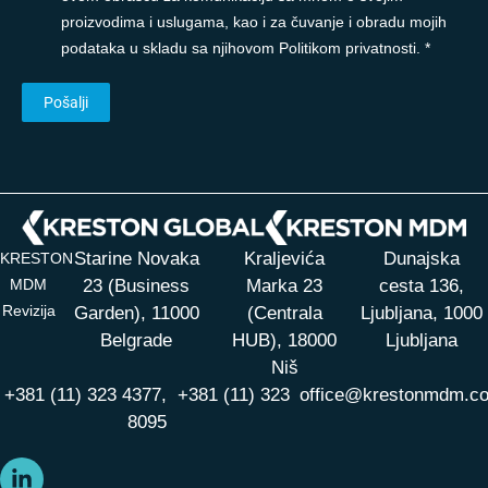
proizvodima i uslugama, kao i za čuvanje i obradu mojih
podataka u skladu sa njihovom Politikom privatnosti. *
Starine Novaka
Kraljevića
Dunajska
KRESTON
MDM
23 (Business
Marka 23
cesta 136,
Revizija
Garden), 11000
(Centrala
Ljubljana, 1000
Belgrade
HUB),
18000
Ljubljana
Niš
+381 (11) 323 4377,
+381 (11) 323
office@krestonmdm.c
8095