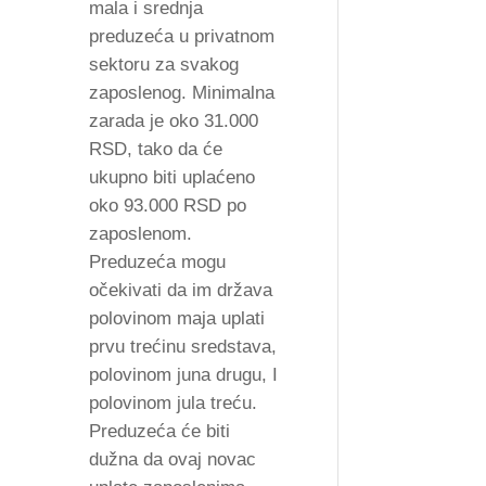
mala i srednja
preduzeća u privatnom
sektoru za svakog
zaposlenog. Minimalna
zarada je oko 31.000
RSD, tako da će
ukupno biti uplaćeno
oko 93.000 RSD po
zaposlenom.
Preduzeća mogu
očekivati da im država
polovinom maja uplati
prvu trećinu sredstava,
polovinom juna drugu, I
polovinom jula treću.
Preduzeća će biti
dužna da ovaj novac