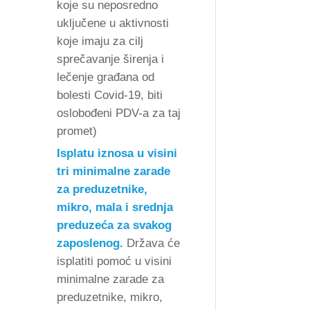
koje su neposredno
uključene u aktivnosti
koje imaju za cilj
sprečavanje širenja i
lečenje građana od
bolesti Covid-19, biti
oslobođeni PDV-a za taj
promet)
Isplatu iznosa u visini
tri minimalne zarade
za preduzetnike,
mikro, mala i srednja
preduzeća za svakog
zaposlenog.
Država će
isplatiti pomoć u visini
minimalne zarade za
preduzetnike, mikro,