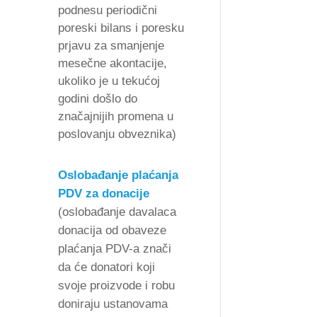
podnesu periodični
poreski bilans i poresku
prjavu za smanjenje
mesečne akontacije,
ukoliko je u tekućoj
godini došlo do
značajnijih promena u
poslovanju obveznika)
Oslobađanje plaćanja
PDV za donacije
(oslobađanje davalaca
donacija od obaveze
plaćanja PDV-a znači
da će donatori koji
svoje proizvode i robu
doniraju ustanovama