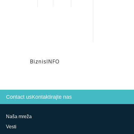
BiznisINFO
Contact us
Kontaktirajte nas
Naša mreža
Vesti