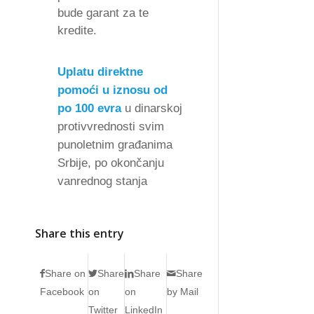
bude garant za te
kredite.
Uplatu direktne
pomoći u iznosu od
po 100 evra
u dinarskoj
protivvrednosti svim
punoletnim građanima
Srbije, po okončanju
vanrednog stanja
Share this entry
Share on
Share
Share
Share
Facebook
on
on
by Mail
Twitter
LinkedIn