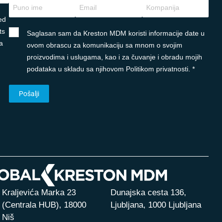
ed
ts
Saglasan sam da Kreston MDM koristi informacije date u
a
ovom obrascu za komunikaciju sa mnom o svojim
proizvodima i uslugama, kao i za čuvanje i obradu mojih
podataka u skladu sa njihovom Politikom privatnosti. *
Kraljevića Marka 23
Dunajska cesta 136,
(Centrala HUB),
18000
Ljubljana, 1000 Ljubljana
Niš