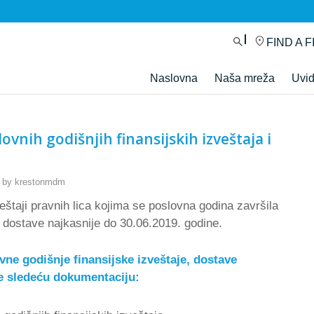
FIND A F
Naslovna
Naša mreža
Uvi
ovnih godišnjih finansijskih izveštaja i
by
krestonmdm
veštaji pravnih lica kojima se poslovna godina završila
 dostave najkasnije do 30.06.2019. godine.
vne godišnje finansijske izveštaje, dostave
re sledeću dokumentaciju: