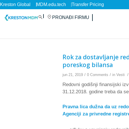
Kreston Global
MDM.edu.tech
Transfer Pricing
PRONAĐI FIRMU
Rok za dostavljanje red
poreskog bilansa
/
/
/
jun 21, 2019
0 Comments
in
Vesti
Redovni godišnji finansijski iz
31.12.2018. godine treba da se
Pravna lica dužna da uz redo
Agenciji za privredne regist