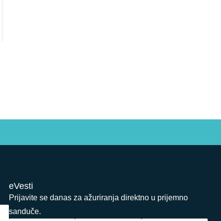
eVesti
Prijavite se danas za ažuriranja direktno u prijemno
sanduče.