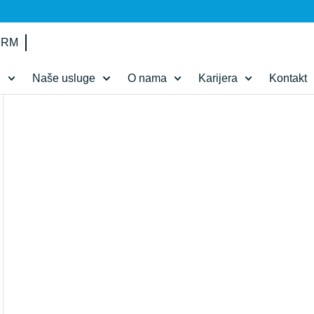
IRM
d
Naše usluge
O nama
Karijera
Kontakt