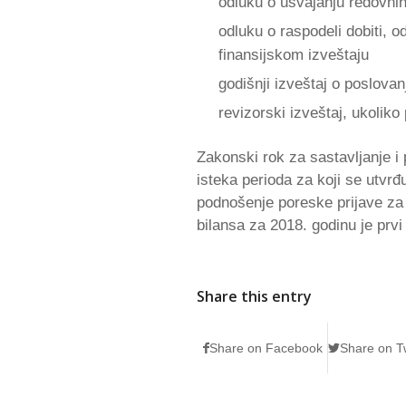
odluku o usvajanju redovnih 
odluku o raspodeli dobiti,
finansijskom izveštaju
godišnji izveštaj o poslovan
revizorski izveštaj, ukoliko
Zakonski rok za sastavljanje i
isteka perioda za koji se utvrđ
podnošenje poreske prijave za 
bilansa za 2018. godinu je prvi
Share this entry
Share on Facebook
Share on Tw