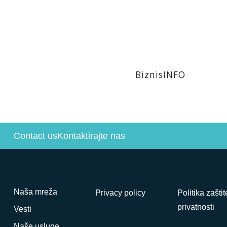
BiznisINFO
Contact us
Kontaktirajte nas
Naša mreža
Privacy policy
Politika zaštit
privatnosti
Vesti
Naše usluge