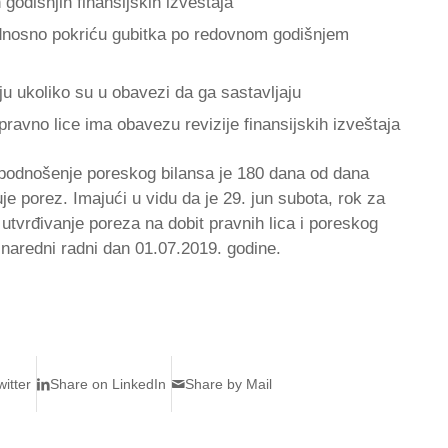
godišnjih finansijskih izveštaja
 odnosno pokriću gubitka po redovnom godišnjem
ju ukoliko su u obavezi da ga sastavljaju
 pravno lice ima obavezu revizije finansijskih izveštaja
 podnošenje poreskog bilansa je 180 dana od dana
uje porez. Imajući u vidu da je 29. jun subota, rok za
utvrđivanje poreza na dobit pravnih lica i poreskog
 naredni radni dan 01.07.2019. godine.
itter
Share on LinkedIn
Share by Mail