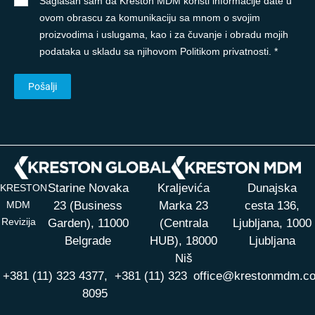
Saglasan sam da Kreston MDM koristi informacije date u
ovom obrascu za komunikaciju sa mnom o svojim
proizvodima i uslugama, kao i za čuvanje i obradu mojih
podataka u skladu sa njihovom Politikom privatnosti. *
Starine Novaka
Kraljevića
Dunajska
KRESTON
MDM
23 (Business
Marka 23
cesta 136,
Revizija
Garden), 11000
(Centrala
Ljubljana, 1000
Belgrade
HUB),
18000
Ljubljana
Niš
+381 (11) 323 4377,
+381 (11) 323
office@krestonmdm.c
8095