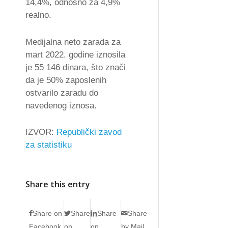
14,4%, odnosno za 4,9%
realno.
Medijalna neto zarada za
mart 2022. godine iznosila
je 55 146 dinara, što znači
da je 50% zaposlenih
ostvarilo zaradu do
navedenog iznosa.
IZVOR:
Republički zavod
za statistiku
Share this entry
Share on
Share
Share
Share
Facebook
on
on
by Mail