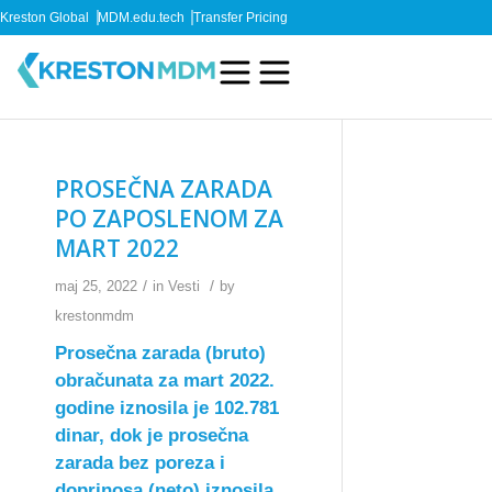
Kreston Global
MDM.edu.tech
Transfer Pricing
PROSEČNA ZARADA
PO ZAPOSLENOM ZA
MART 2022
/
/
maj 25, 2022
in
Vesti
by
krestonmdm
Prosečna zarada (bruto)
obračunata za mart 2022.
godine iznosila je
102.781
dinar, dok je prosečna
zarada bez poreza i
doprinosa (neto) iznosila