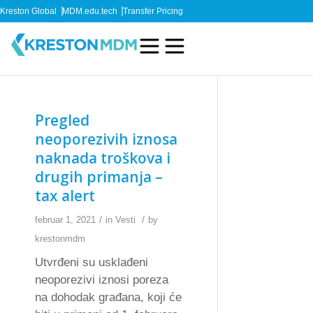
Kreston Global
MDM.edu.tech
Transfer Pricing
Pregled
neoporezivih iznosa
naknada troškova i
drugih primanja –
tax alert
/
/
februar 1, 2021
in
Vesti
by
krestonmdm
Utvrđeni su usklađeni
neoporezivi iznosi poreza
na dohodak građana, koji će