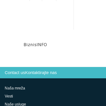
BiznisINFO
Contact us
Kontaktirajte nas
Naša mreža
Vesti
Naše usluge