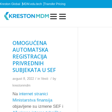
Kreston Global
MDM.edu.tech
Transfer Pricing
OMOGUĆENA
AUTOMATSKA
REGISTRACIJA
PRIVREDNIH
SUBJEKATA U SEF
/
/
avgust 8, 2022
in
Vesti
by
krestonmdm
Na
internet stranici
Ministarstva finansija
objavljene su izmene SEF i