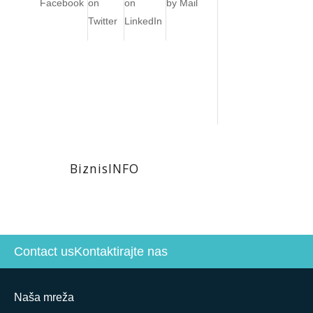
Facebook
on
on
by Mail
Twitter
LinkedIn
BiznisINFO
Contact us
Kontaktirajte nas
Naša mreža