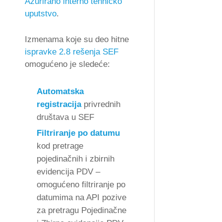
Ažurirano interno tehničko
uputstvo
.
Izmenama koje su deo hitne
ispravke 2.8 rešenja SEF
omogućeno je sledeće:
Automatska
registracija
privrednih
društava u SEF
Filtriranje po datumu
kod pretrage
pojedinačnih i zbirnih
evidencija PDV –
omogućeno filtriranje po
datumima na API pozive
za pretragu Pojedinačne