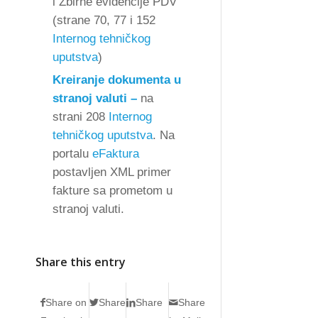
i Zbirne evidencije PDV
(strane 70, 77 i 152
Internog tehničkog
uputstva
)
Kreiranje dokumenta u
stranoj valuti –
na
strani 208
Internog
tehničkog uputstva
. Na
portalu
eFaktura
postavljen XML primer
fakture sa prometom u
stranoj valuti.
Share this entry
Share on
Share
Share
Share