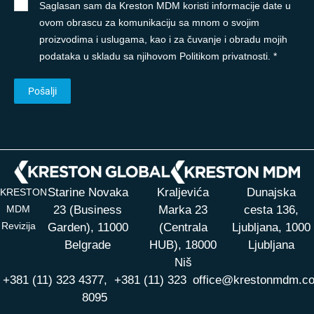
Saglasan sam da Kreston MDM koristi informacije date u
ovom obrascu za komunikaciju sa mnom o svojim
proizvodima i uslugama, kao i za čuvanje i obradu mojih
podataka u skladu sa njihovom Politikom privatnosti. *
Starine Novaka
Kraljevića
Dunajska
KRESTON
MDM
23 (Business
Marka 23
cesta 136,
Revizija
Garden), 11000
(Centrala
Ljubljana, 1000
Belgrade
HUB),
18000
Ljubljana
Niš
+381 (11) 323 4377,
+381 (11) 323
office@krestonmdm.c
8095