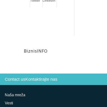
Twitter
LinkedIn
BiznisINFO
Contact us
Kontaktirajte nas
Naša mreža
Vesti