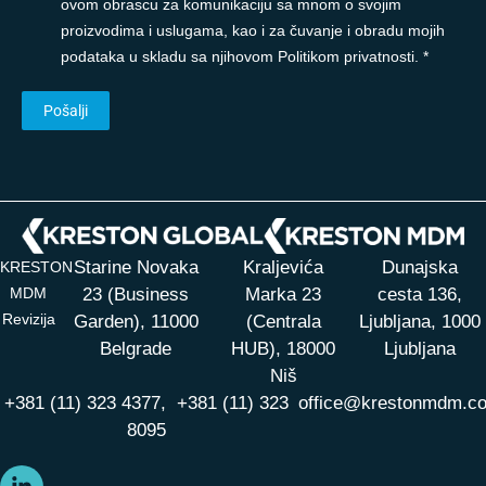
ovom obrascu za komunikaciju sa mnom o svojim
proizvodima i uslugama, kao i za čuvanje i obradu mojih
podataka u skladu sa njihovom Politikom privatnosti. *
Starine Novaka
Kraljevića
Dunajska
KRESTON
MDM
23 (Business
Marka 23
cesta 136,
Revizija
Garden), 11000
(Centrala
Ljubljana, 1000
Belgrade
HUB),
18000
Ljubljana
Niš
+381 (11) 323 4377,
+381 (11) 323
office@krestonmdm.c
8095