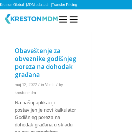
Kreston Global
MDM.edu.tech
Transfer Pricing
Obaveštenje za
obveznike godišnjeg
poreza na dohodak
građana
/
/
maj 12, 2022
in
Vesti
by
krestonmdm
Na našoj aplikaciji
postavljen je novi kalkulator
Godišnjeg poreza na
dohodak građana u skladu