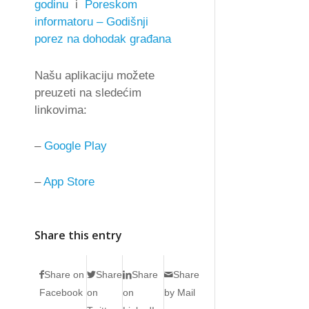
godinu
i
Poreskom
informatoru –
Godišnji
porez na dohodak građana
Našu aplikaciju možete
preuzeti na sledećim
linkovima:
–
Google Play
–
App Store
Share this entry
Share on
Share
Share
Share
Facebook
on
on
by Mail