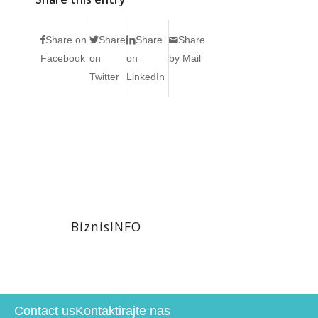
Share on
Share
Share
Share
Facebook
on
on
by Mail
Twitter
LinkedIn
BiznisINFO
Contact us
Kontaktirajte nas