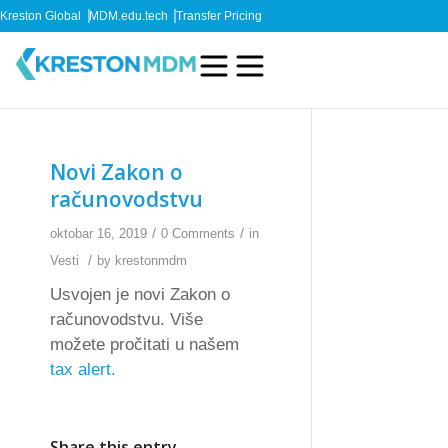
Kreston Global
MDM.edu.tech
Transfer Pricing
Novi Zakon o
računovodstvu
/
/
oktobar 16, 2019
0 Comments
in
/
Vesti
by
krestonmdm
Usvojen je novi Zakon o
računovodstvu. Više
možete pročitati u našem
tax alert.
Share this entry