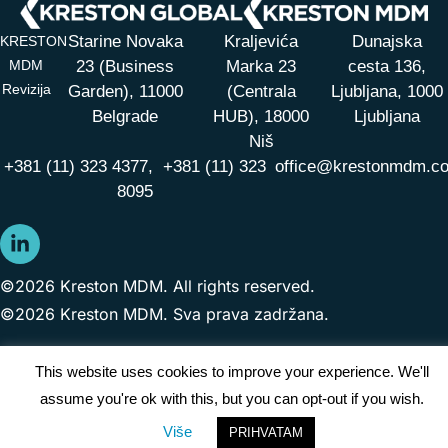
Starine Novaka
Kraljevića
Dunajska
KRESTON
MDM
23 (Business
Marka 23
cesta 136,
Revizija
Garden), 11000
(Centrala
Ljubljana, 1000
Belgrade
HUB),
18000
Ljubljana
Niš
+381 (11) 323 4377,
+381 (11) 323
office@krestonmdm.c
8095
©2026 Kreston MDM. All rights reserved.
©2026 Kreston MDM. Sva prava zadržana.
This website uses cookies to improve your experience. We'll
assume you're ok with this, but you can opt-out if you wish.
Više
PRIHVATAM