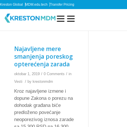
Kreston Global
MDM.edu.tech
Transfer Pricing
Najavljene mere
smanjenja poreskog
opterećenja zarada
/
/
oktobar 1, 2019
0 Comments
in
/
Vesti
by
krestonmdm
Kroz najavljene izmene i
dopune Zakona o porezu na
dohodak građana biće
predloženo povećanje
neoporezivog iznosa zarade
sa 15.300 RSD na 16.300