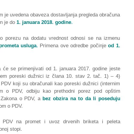
m je uvedena obaveza dostavljanja pregleda obračuna
n je do
1. januara 2018. godine
.
o porezu na dodatu vrednost odnosi se na izmenu
prometa usluga
.
Primena ove odredbe počinje
od 1.
 će se primenjivati od 1. januara 2017. godine jeste
jem poreski dužnici iz člana 10. stav 2. tač. 1) – 4)
DV koji su obračunali kao poreski dužnici (internim
m o PDV, odbiju kao prethodni porez pod opštim
1. Zakona o PDV, a
bez obzira na to da li poseduju
nom o PDV.
 PDV na promet i uvoz drvenih briketa i peleta
noj stopi.