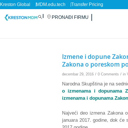
Kreston Global
MDM.edu.tech
Transfer Pricing
PRONAĐI FIRMU
Izmene i dopune Zakon
Zakona o poreskom pos
/
/
decembar 29, 2016
0 Comments
in
Narodna Skupština je na sedni
o izmenama i dopunama Za
izmenama i dopunama Zakona
Najveći deo izmena Zakona o 
januara 2017. godine, dok će s
2017.godine.