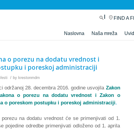
FIND A F
Naslovna
Naša mreža
Uvi
a o porezu na dodatu vrednost i
tupku i poreskoj administraciji
/
Vesti
by
krestonmdm
ci održanoj 28. decembra 2016. godine usvojila
Zakon
kona o porezu na dodatu vrednost
i Zakon o
 o poreskom postupku i poreskoj administraciji
.
porezu na dodatu vrednost će se primenjivati od 1.
e pojedine odredbe primenjivati odloženo od 1. aprila