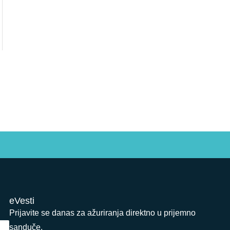
eVesti
Prijavite se danas za ažuriranja direktno u prijemno
sanduče.