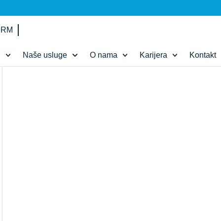
IRM
d
Naše usluge
O nama
Karijera
Kontakt