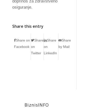
doprinos za zdravstveno
osiguranje.
Share this entry
Share on
Share
Share
Share
Facebook
on
on
by Mail
Twitter
LinkedIn
BiznisINFO