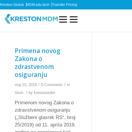
Kreston Global
MDM.edu.tech
Transfer Pricing
Primena novog
Zakona o
zdrastvenom
osiguranju
/
/
maj 10, 2019
0 Comments
in
/
Vesti
by
krestonmdm
Primenom novog Zakona o
zdravstvenom osiguranju
(„Službeni glasnik RS“, broj
25/2019) od 11. aprila 2019.