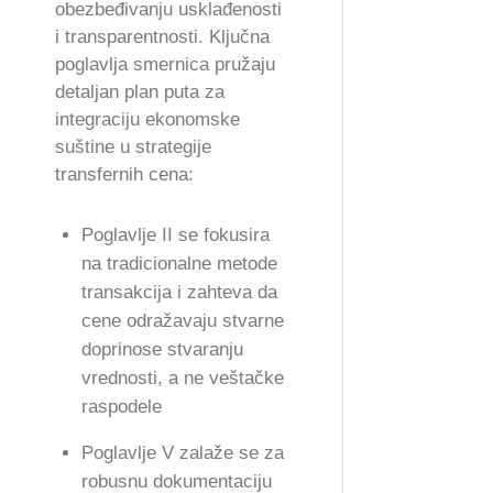
obezbeđivanju usklađenosti
i transparentnosti. Ključna
poglavlja smernica pružaju
detaljan plan puta za
integraciju ekonomske
suštine u strategije
transfernih cena:
Poglavlje II se fokusira
na tradicionalne metode
transakcija i zahteva da
cene odražavaju stvarne
doprinose stvaranju
vrednosti, a ne veštačke
raspodele
Poglavlje V zalaže se za
robusnu dokumentaciju