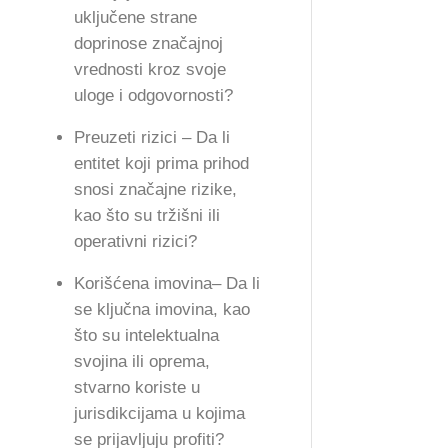
uključene strane
doprinose značajnoj
vrednosti kroz svoje
uloge i odgovornosti?
Preuzeti rizici – Da li
entitet koji prima prihod
snosi značajne rizike,
kao što su tržišni ili
operativni rizici?
Korišćena imovina– Da li
se ključna imovina, kao
što su intelektualna
svojina ili oprema,
stvarno koriste u
jurisdikcijama u kojima
se prijavljuju profiti?