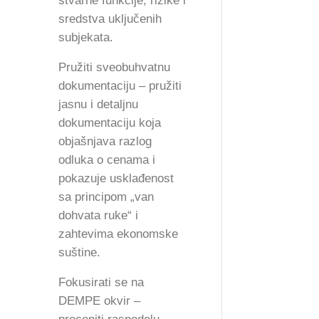
stvarne funkcije, rizike i
sredstva uključenih
subjekata.
Pružiti sveobuhvatnu
dokumentaciju – pružiti
jasnu i detaljnu
dokumentaciju koja
objašnjava razlog
odluka o cenama i
pokazuje usklađenost
sa principom „van
dohvata ruke“ i
zahtevima ekonomske
suštine.
Fokusirati se na
DEMPE okvir –