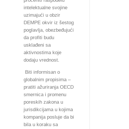
proceniti raspodelu
intelektualne svojine
uzimajući u obzir
DEMPE okvir iz šestog
poglavlja, obezbeđujući
da profiti budu
usklađeni sa
aktivnostima koje
dodaju vrednost.
Biti informisan o
globalnim propisima –
pratiti ažuriranja OECD
smernica i promenu
poreskih zakona u
jurisdikcijama u kojima
kompanija posluje da bi
bila u koraku sa