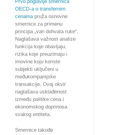
Prvo poglavlje smernica
OECD-a o transfernim
cenama
pruža osnovne
smernice za primenu
principa „van dohvata ruke“.
Naglašava važnost analize
funkcija koje obavljaju,
rizika koje preuzimaju i
imovine koju koriste
subjekti uključeni u
međukompanijske
transakcije. Ovaj okvir
naglašava usklađenost
između politike cena i
ekonomskog doprinosa
svakog entiteta.
Smernice takođe