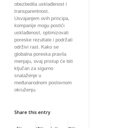
obezbedila usklađenost i
transparentnost.
Usvajanjem ovih principa,
kompanije mogu postići
usklađenost, optimizovati
poreske rezultate i podržati
održivi rast. Kako se
globalna poreska pravila
menjaju, ovaj pristup će biti
ključan za sigurno
snalaženje u
međunarodnom poslovnom
okruženju.
Share this entry