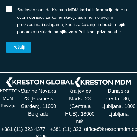
Saglasan sam da Kreston MDM koristi informacije date u
ovom obrascu za komunikaciju sa mnom o svojim
proizvodima i uslugama, kao i za čuvanje i obradu mojih
podataka u skladu sa njihovom Politikom privatnosti. *
Starine Novaka
Kraljevića
Dunajska
KRESTON
MDM
23 (Business
Marka 23
cesta 136,
Revizija
Garden), 11000
(Centrala
Ljubljana, 1000
Belgrade
HUB),
18000
Ljubljana
Niš
+381 (11) 323 4377,
+381 (11) 323
office@krestonmdm.c
8095