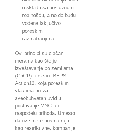
u skladu sa poslovnom
realnošću, a ne da budu
vođena isključivo
poreskim
razmatranjima.
Ovi principi su ojačani
merama kao što je
izveštavanje po zemljama
(CbCR) u okviru BEPS
Action13, koja poreskim
vlastima pruža
sveobuhvatan uvid u
poslovanje MNC-a i
raspodelu prihoda. Umesto
da ove mere posmatraju
kao restriktivne, kompanije