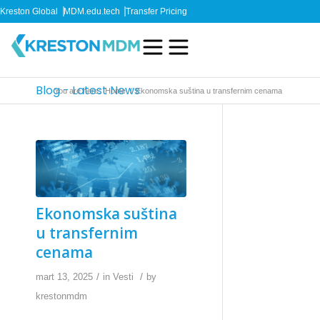
Kreston Global
MDM.edu.tech
Transfer Pricing
Blog - Latest News
You are here:
Home
/
Ekonomska suština u transfernim cenama
Ekonomska suština
u transfernim
cenama
/
/
mart 13, 2025
in
Vesti
by
krestonmdm