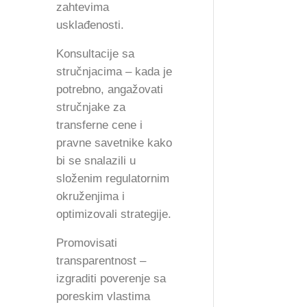
zahtevima
usklađenosti.
Konsultacije sa
stručnjacima – kada je
potrebno, angažovati
stručnjake za
transferne cene i
pravne savetnike kako
bi se snalazili u
složenim regulatornim
okruženjima i
optimizovali strategije.
Promovisati
transparentnost –
izgraditi poverenje sa
poreskim vlastima