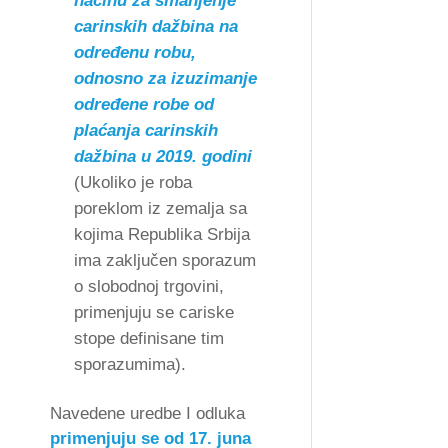
načinu za smanjenje
carinskih dažbina na
određenu robu,
odnosno za izuzimanje
određene robe od
plaćanja carinskih
dažbina u 2019. godini
(Ukoliko je roba
poreklom iz zemalja sa
kojima Republika Srbija
ima zaključen sporazum
o slobodnoj trgovini,
primenjuju se cariske
stope definisane tim
sporazumima).
Navedene uredbe I odluka
primenjuju se od 17. juna