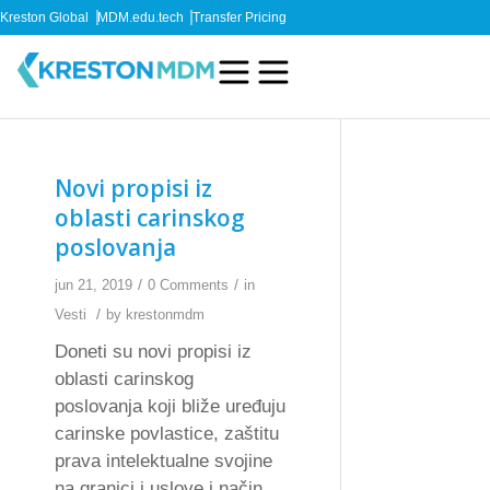
Kreston Global
MDM.edu.tech
Transfer Pricing
Novi propisi iz
oblasti carinskog
poslovanja
/
/
jun 21, 2019
0 Comments
in
/
Vesti
by
krestonmdm
Doneti su novi propisi iz
oblasti carinskog
poslovanja koji bliže uređuju
carinske povlastice, zaštitu
prava intelektualne svojine
na granici i uslove i način