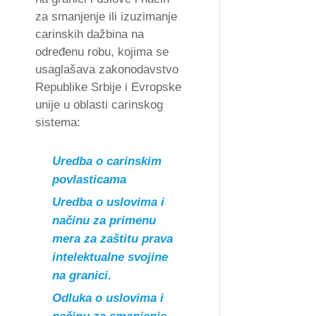
za smanjenje ili izuzimanje
carinskih dažbina na
određenu robu, kojima se
usaglašava zakonodavstvo
Republike Srbije i Evropske
unije u oblasti carinskog
sistema:
Uredba o carinskim
povlasticama
Uredba o uslovima i
načinu za primenu
mera za zaštitu prava
intelektualne svojine
na granici.
Odluka o uslovima i