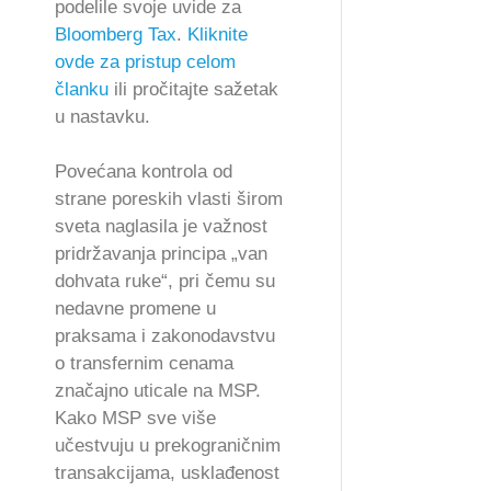
podelile svoje uvide za
Bloomberg Tax
.
Kliknite
ovde za pristup celom
članku
ili pročitajte sažetak
u nastavku.
Povećana kontrola od
strane poreskih vlasti širom
sveta naglasila je važnost
pridržavanja principa „van
dohvata ruke“, pri čemu su
nedavne promene u
praksama i zakonodavstvu
o transfernim cenama
značajno uticale na MSP.
Kako MSP sve više
učestvuju u prekograničnim
transakcijama, usklađenost