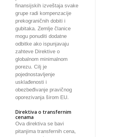
finansijskih izveštaja svake
grupe radi kompenzacije
prekograničnih dobiti i
gubitaka. Zemlje članice
mogu ponuditi dodatne
odbitke ako ispunjavaju
zahteve Direktive o
globalnom minimalnom
porezu. Cilj je
pojednostavljenje
usklađenosti i
obezbeđivanje pravičnog
oporezivanja širom EU.
Direktiva o transfernim
cenama
Ova direktiva se bavi
pitanjima transfernih cena,