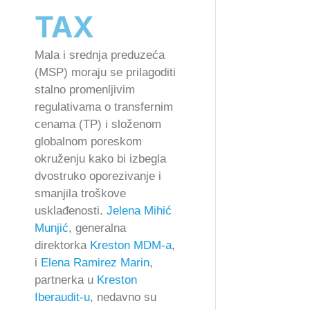
TAX
Mala i srednja preduzeća
(MSP) moraju se prilagoditi
stalno promenljivim
regulativama o transfernim
cenama (TP) i složenom
globalnom poreskom
okruženju kako bi izbegla
dvostruko oporezivanje i
smanjila troškove
usklađenosti.
Jelena Mihić
Munjić
, generalna
direktorka
Kreston MDM-a
,
i
Elena Ramirez Marin
,
partnerka u
Kreston
Iberaudit-u
, nedavno su