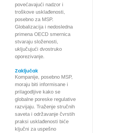
povećavajući nadzor i
troškove usklađenosti,
posebno za MSP.
Globalizacija i nedosledna
primena OECD smernica
stvaraju složenosti,
uključujući dvostruko
oporezivanje.
Zaključak
Kompanije, posebno MSP,
moraju biti informisane i
prilagodljive kako se
globalne poreske regulative
razvijaju. Traženje stručnih
saveta i održavanje čvrstih
praksi usklađenosti biće
ključni za uspešno