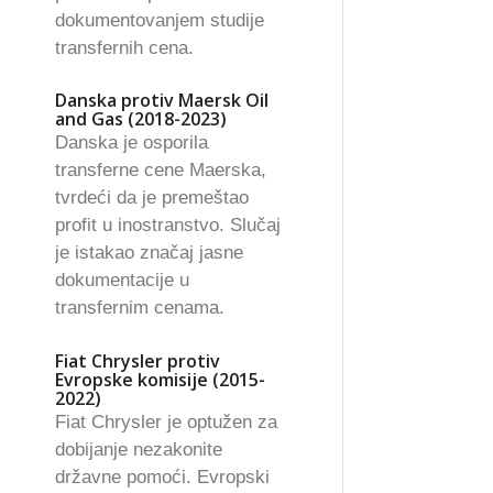
dokumentovanjem studije
transfernih cena.
Danska protiv Maersk Oil
and Gas (2018-2023)
Danska je osporila
transferne cene Maerska,
tvrdeći da je premeštao
profit u inostranstvo. Slučaj
je istakao značaj jasne
dokumentacije u
transfernim cenama.
Fiat Chrysler protiv
Evropske komisije (2015-
2022)
Fiat Chrysler je optužen za
dobijanje nezakonite
državne pomoći. Evropski