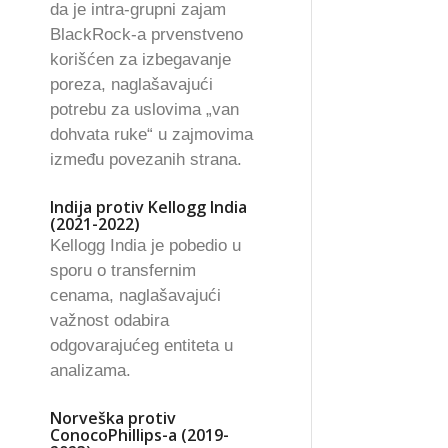
da je intra-grupni zajam
BlackRock-a prvenstveno
korišćen za izbegavanje
poreza, naglašavajući
potrebu za uslovima „van
dohvata ruke“ u zajmovima
između povezanih strana.
Indija protiv Kellogg India
(2021-2022)
Kellogg India je pobedio u
sporu o transfernim
cenama, naglašavajući
važnost odabira
odgovarajućeg entiteta u
analizama.
Norveška protiv
ConocoPhillips-a (2019-