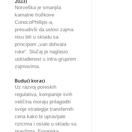
2023)
Norveška je smanjila
kamatne troškove
ConocoPhillips-a,
presudivši da uslovi zajma
nisu bili u skladu sa
principom „van dohvata
ruke“. Slučaj je naglasio
usklađenost u intra-grupnim
zajmovima.
Budući koraci
Uz razvoj poreskih
regulativa, kompanije svih
veličina moraju prilagoditi
svoje strategije transfernih
cena kako bi upravljale
rizicima i ostale u skladu sa
pravilima. Evropska