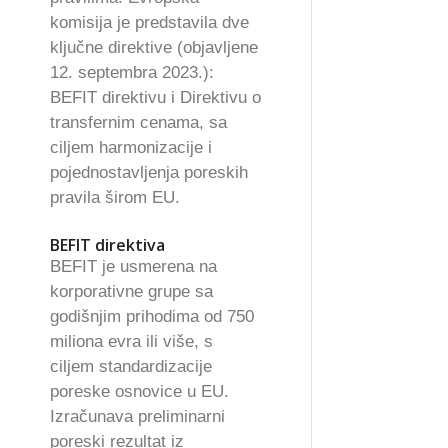
komisija je predstavila dve
ključne direktive (objavljene
12. septembra 2023.):
BEFIT direktivu i Direktivu o
transfernim cenama, sa
ciljem harmonizacije i
pojednostavljenja poreskih
pravila širom EU.
BEFIT direktiva
BEFIT je usmerena na
korporativne grupe sa
godišnjim prihodima od 750
miliona evra ili više, s
ciljem standardizacije
poreske osnovice u EU.
Izračunava preliminarni
poreski rezultat iz