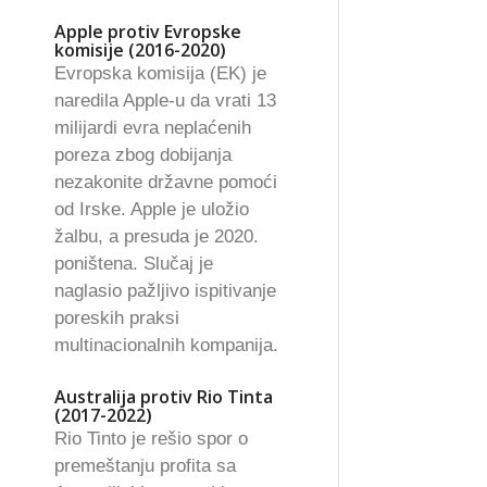
Apple protiv Evropske
komisije (2016-2020)
Evropska komisija (EK) je
naredila Apple-u da vrati 13
milijardi evra neplaćenih
poreza zbog dobijanja
nezakonite državne pomoći
od Irske. Apple je uložio
žalbu, a presuda je 2020.
poništena. Slučaj je
naglasio pažljivo ispitivanje
poreskih praksi
multinacionalnih kompanija.
Australija protiv Rio Tinta
(2017-2022)
Rio Tinto je rešio spor o
premeštanju profita sa