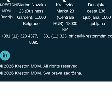
Starine Novaka
Kraljevića
Dunajska
KRESTON
MDM
23 (Business
Marka 23
cesta 136,
Revizija
Garden), 11000
(Centrala
Ljubljana, 1000
Belgrade
HUB),
18000
Ljubljana
Niš
+381 (11) 323 4377,
+381 (11) 323
office@krestonmdm.c
8095
©2026 Kreston MDM. All rights reserved.
©2026 Kreston MDM. Sva prava zadržana.