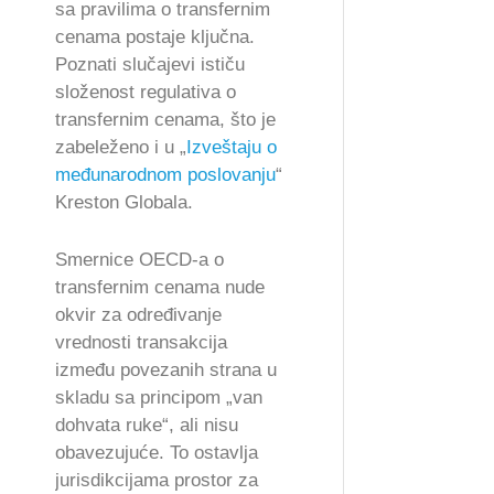
sa pravilima o transfernim
cenama postaje ključna.
Poznati slučajevi ističu
složenost regulativa o
transfernim cenama, što je
zabeleženo i u „
Izveštaju o
međunarodnom poslovanju
“
Kreston Globala.
Smernice OECD-a o
transfernim cenama nude
okvir za određivanje
vrednosti transakcija
između povezanih strana u
skladu sa principom „van
dohvata ruke“, ali nisu
obavezujuće. To ostavlja
jurisdikcijama prostor za