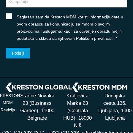
Saglasan sam da Kreston MDM koristi informacije date u
ovom obrascu za komunikaciju sa mnom o svojim
proizvodima i uslugama, kao i za čuvanje i obradu mojih
podataka u skladu sa njihovom Politikom privatnosti. *
Starine Novaka
Kraljevića
Dunajska
KRESTON
MDM
23 (Business
Marka 23
cesta 136,
Revizija
Garden), 11000
(Centrala
Ljubljana, 1000
Belgrade
HUB),
18000
Ljubljana
Niš
+381 (11) 323 4377,
+381 (11) 323
office@krestonmdm.c