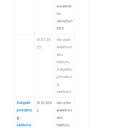
evidenti
ra
obračun
PDV
01.07.20
da izda
22.
elektron
sku
fakturu
subjektu
privatno
g
sektora
Subjekt
01.01.202
da izda
privatno
2.
elektron
g
sku
sektora
fakturu