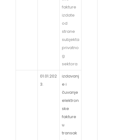
fakture
izdate
od
strane
subjekta
privatno
g
sektora
01.01.202
izdavanj
3.
e i
čuvanje
elektron
ske
fakture
u
transak