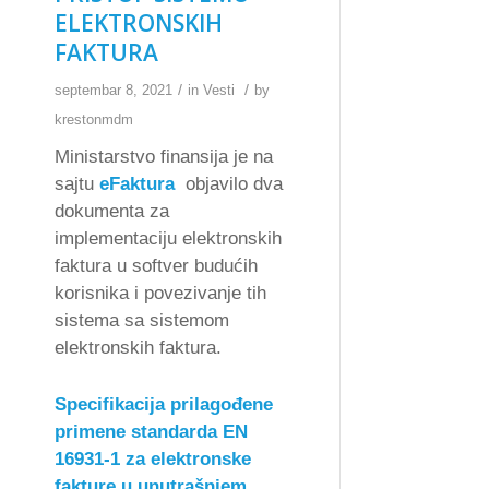
ELEKTRONSKIH
FAKTURA
/
/
septembar 8, 2021
in
Vesti
by
krestonmdm
Ministarstvo finansija je na
sajtu
eFaktura
objavilo dva
dokumenta za
implementaciju elektronskih
faktura u softver budućih
korisnika i povezivanje tih
sistema sa sistemom
elektronskih faktura.
Specifikacija prilagođene
primene standarda EN
16931-1 za elektronske
fakture u unutrašnjem