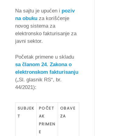
Na sajtu je upućen i
poziv
na obuku
za korišćenje
novog sistema za
elektronsko fakturisanje za
javni sektor.
Početak primene u skladu
sa članom 24. Zakona o
elektronskom fakturisanju
(„Sl. glasnik RS“, br.
44/2021):
SUBJEK
POČET
OBAVE
T
AK
ZA
PRIMEN
E