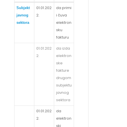
01.01.202
da primi
Subjekt
2.
i čuva
javnog
elektron
sektora
sku
fakturu
01.01.202
da izda
2.
elektron
ske
fakture
drugom
subjektu
javnog
sektora
01.01.202
da
2.
elektron
ski