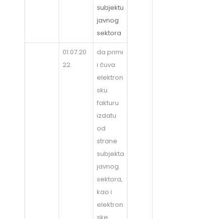
subjektu
javnog
sektora
01.07.20
da primi
22.
i čuva
elektron
sku
fakturu
izdatu
od
strane
subjekta
javnog
sektora,
kao i
elektron
ske