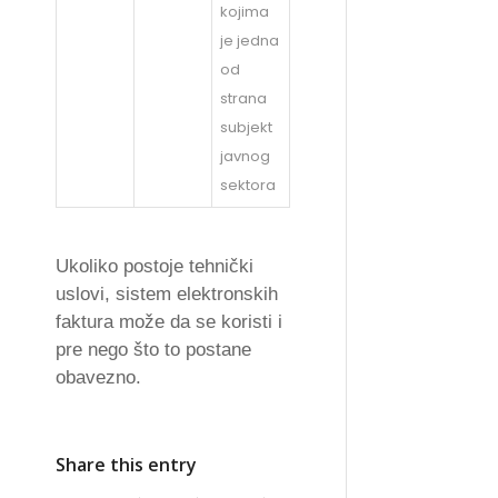
kojima
je jedna
od
strana
subjekt
javnog
sektora
Ukoliko postoje tehnički
uslovi, sistem elektronskih
faktura može da se koristi i
pre nego što to postane
obavezno.
Share this entry