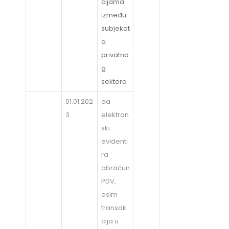
cijama
između
subjekat
a
privatno
g
sektora
01.01.202
da
3.
elektron
ski
evidenti
ra
obračun
PDV,
osim
transak
cija u