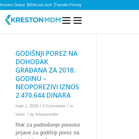
Kreston Global
MDM.edu.tech
Transfer Pricing
GODIŠNJI POREZ NA
DOHODAK
GRAĐANA ZA 2018.
GODINU –
NEOPOREZIVI IZNOS
2.470.644 DINARA
/
/
mart 1, 2019
0 Comments
in
/
Vesti
by
krestonmdm
Rok za podnošenje poreske
prijave za godišnji porez na