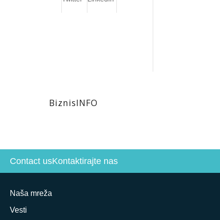
BiznisINFO
Contact us
Kontaktirajte nas
Naša mreža
Vesti