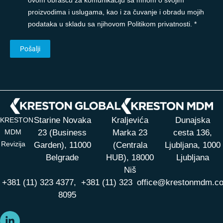
proizvodima i uslugama, kao i za čuvanje i obradu mojih
podataka u skladu sa njihovom Politikom privatnosti. *
Starine Novaka
Kraljevića
Dunajska
KRESTON
MDM
23 (Business
Marka 23
cesta 136,
Revizija
Garden), 11000
(Centrala
Ljubljana, 1000
Belgrade
HUB),
18000
Ljubljana
Niš
+381 (11) 323 4377,
+381 (11) 323
office@krestonmdm.c
8095