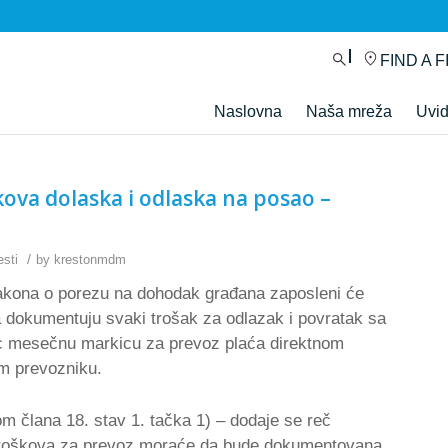
FIND A F
Naslovna
Naša mreža
Uvi
va dolaska i odlaska na posao –
/
esti
by
krestonmdm
kona o porezu na dohodak građana zaposleni će
 dokumentuju svaki trošak za odlazak i povratak sa
ac mesečnu markicu za prevoz plaća direktnom
m prevozniku.
 člana 18. stav 1. tačka 1) – dodaje se reč
roškova za prevoz moraće da bude dokumentovana,