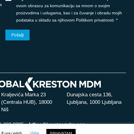
a
ovom obrascu za komunikaciju sa mnom o svojim
proizvodima i uslugama, kao i za čuvanje i obradu mojih
podataka u skladu sa njihovom Politikom privatnosti. *
Kraljevića Marka 23
Dunajska cesta 136,
(Centrala HUB),
18000
Ljubljana, 1000 Ljubljana
Niš
) 323 8095
office@krestonmdm.com
 if you wish.
Više
PRIHVATAM