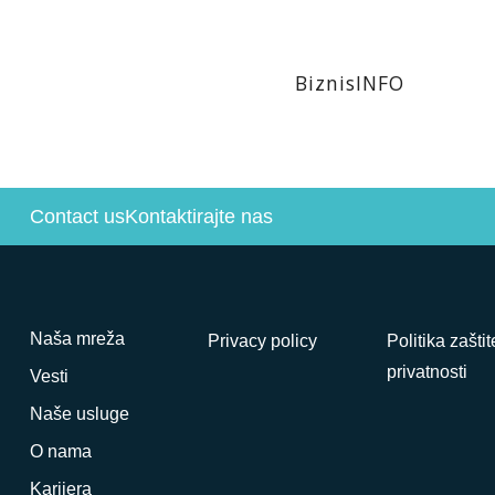
BiznisINFO
Contact us
Kontaktirajte nas
Naša mreža
Privacy policy
Politika zaštit
privatnosti
Vesti
Naše usluge
O nama
Karijera