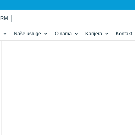
IRM
d
Naše usluge
O nama
Karijera
Kontakt