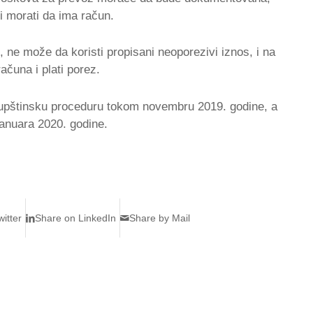
i morati da ima račun.
 ne može da koristi propisani neoporezivi iznos, i na
ačuna i plati porez.
upštinsku proceduru tokom novembru 2019. godine, a
anuara 2020. godine.
itter
Share on LinkedIn
Share by Mail