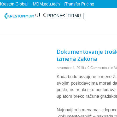
Kreston Global
MDM.edu.tech
Transfer Pricing
PRONAĐI FIRMU
Dokumentovanje troško
izmena Zakona
/
/
novembar 4, 2019
0 Comments
in
V
Kada budu usvojene izmene Za
svojim poslodavcima morati da
posla, osim ukoliko poslodav
uplatom preko računa gradsko
Najnovijim izmenama – dopunom
„dokumentovanih“ – naknada t