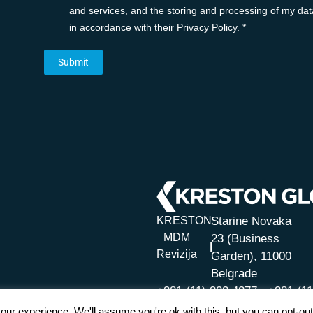
and services, and the storing and processing of my dat
in accordance with their Privacy Policy. *
KRESTON
Starine Novaka
MDM
23 (Business
Revizija
Garden), 11000
Belgrade
+381 (11) 323 4377,
+381 (11
ur experience. We'll assume you're ok with this, but you can opt-out