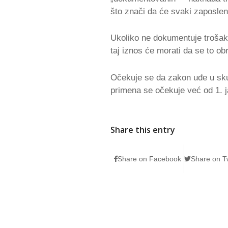
što znači da će svaki zaposlen
Ukoliko ne dokumentuje trošak,
taj iznos će morati da se to obr
Očekuje se da zakon uđe u sk
primena se očekuje već od 1. j
Share this entry
Share on Facebook
Share on Tw