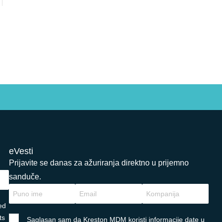
eVesti
Prijavite se danas za ažuriranja direktno u prijemno
sanduče.
ed
ts
Saglasan sam da Kreston MDM koristi informacije date u